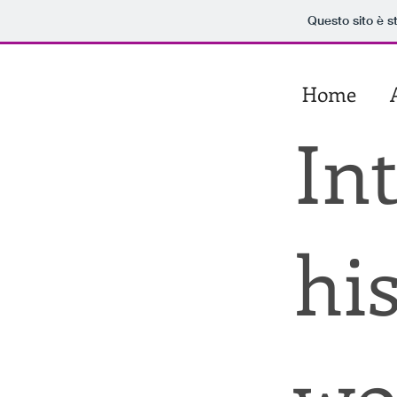
Questo sito è s
showlife​
Home
​sergio​
spaccavento
In
hi
wo