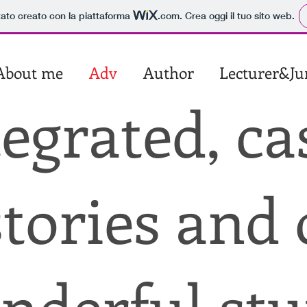
tato creato con la piattaforma
.com
. Crea oggi il tuo sito web.
About me
Adv
Author
Lecturer&Ju
tegrated, ca
stories and 
nderful stuf