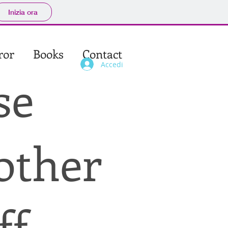
Inizia ora
ror
Books
Contact
Accedi
se
other
f.